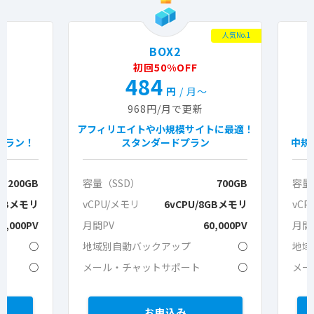
人気No.1
BOX2
初回50%OFF
484
円
/ 月〜
968円/月で更新
アフィリエイトや小規模サイトに最適！
プラン！
スタンダードプラン
中規
200GB
容量（SSD）
700GB
容量
2GBメモリ
vCPU/メモリ
6vCPU/8GBメモリ
vCP
0,000PV
月間PV
60,000PV
月間
○
地域別自動バックアップ
○
地域
○
メール・チャットサポート
○
メー
お申込み