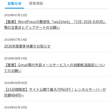
ックアップ」を搭載。
お知らせ
障害情報
意しております。
セキュリティ：次世代セキュリティ「Imunif
また、個人から法人、企業で活用できる有料
y360」を導入し「WAF / IPS / IDS」に対応。
2026年07月22日
の
SSL証明書
も取得可能となっております。
【重要】WordPressの脆弱性「wp2shell」「CVE-2026-63030」
等の注意点とアップデートのお願い
これらをすべての料金プランで標準装備し、
さらに
セキュリティ診断の「サイトロック」
も購入できる万全の体制なので、法人・企業
2026年07月14日
サイトでも安心してお使いいただけます。
2026年度夏季休業のお知らせ
もちろん、これらは個人でのポートフォリオ
サイトやブログ、WordPressなどでもお使い
2026年06月19日
いただけます。
【重要】Gmail等の外部メールサービスへの自動転送設定につい
てのお願い
2026年06月08日
【15日間限定】サイト公開で最大70%OFF！レンタルサーバーが
月額484円〜
2026年05月29日