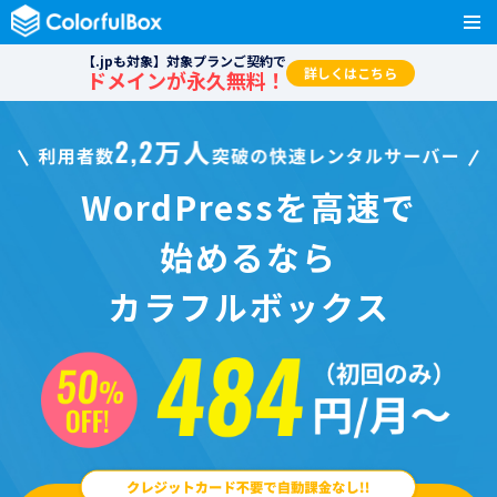
【.jpも対象】対象プランご契約で
詳しくはこちら
ドメインが永久無料！
WordPressを高速で
始めるなら
カラフルボックス
50%