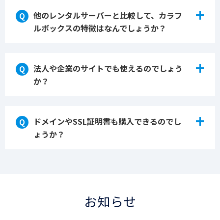
レンタルサーバーとは、
ホームページを作成
+
して、インターネット上で公開するために必
他のレンタルサーバーと比較して、カラフ
要な「データを置いておく場所」
になりま
ルボックスの特徴はなんでしょうか？
す。
本来はそういった場所を「サーバー」といい
カラフルボックスの一番の特徴は、「過去14
ますが、自分でサーバーをつくり運用や保守
+
日分」の自動バックアップに加え、
そのバッ
法人や企業のサイトでも使えるのでしょう
をしていくのは大変な作業です。
クアップ先を同じサーバー内ではなく、物理
か？
そこで、弊社のようなサーバーを「貸し出
的に離れた別の地域に設定していることで、
す」サービス、つまり「レンタルサーバー」
従来のレンタルサーバーよりも遥かに高い安
を使うことによって、
カラフルボックスのレンタルサーバーは、法
どなたでもお手軽にイ
全性を確保した「地域別自動バックアップ」
+
ンターネットにデータを置いておくことがで
人・企業サイトで使えるよう「速度」と「バ
ドメインやSSL証明書も購入できるのでし
をすべての料金プランで標準搭載（無料）
し
きます。
ックアップ」、そして「セキュリティ」にこ
ょうか？
ている点です。
だわりました。
すべての料金プランでドメインとSSL証明書
速度：全プラン最新のSSD、Webサーバー
の両方とも購入可能です。
「LiteSpeed」を採用して業界最高峰の速度
ホームページを表示させるには、必ずドメイ
を実現。
ンが必要となります。カラフルボックスで
お知らせ
バックアップ：災害に備え、離れた地域にバ
は、世界で一つだけの独自のドメインを取得
ックアップデータを保存する「地域別自動バ
できるよう、
ドメインの検索システム
をご用