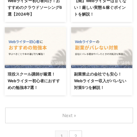
Webライター初心者向け！お
【闇】Webライターは甘くな
すすめのクラウドソーシング6
い！厳しい実態＆稼ぐポイン
選【2024年】
トを解説！
2023/12/16
2023/12/16
現役スクール講師が厳選！
副業禁止の会社でも安心！
Webライター初心者におすす
Webライター収入がバレない
めの勉強本7選！
対策5つを解説！
Next »
1
2