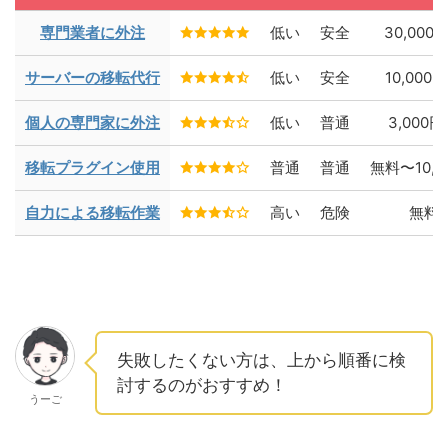
専門業者に外注
低い
安全
30,000
サーバーの移転代行
低い
安全
10,000
個人の専門家に外注
低い
普通
3,000
移転プラグイン使用
普通
普通
無料〜10,0
自力による移転作業
高い
危険
無料
失敗したくない方は、上から順番に検
討するのがおすすめ！
うーご