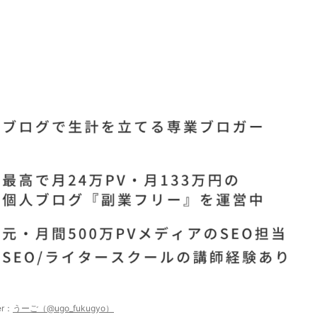
er：
うーご（@ugo_fukugyo）