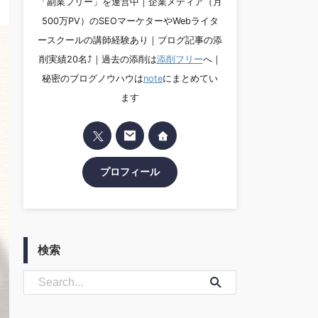
「副業フリー」を運営中｜企業メディア（月
500万PV）のSEOマーケターやWebライタ
ースクールの講師経験あり｜ブログ記事の添
削実績20名⤴︎｜過去の添削は
添削フリー
へ｜
秘密のブログノウハウは
note
にまとめてい
ます
プロフィール
検索