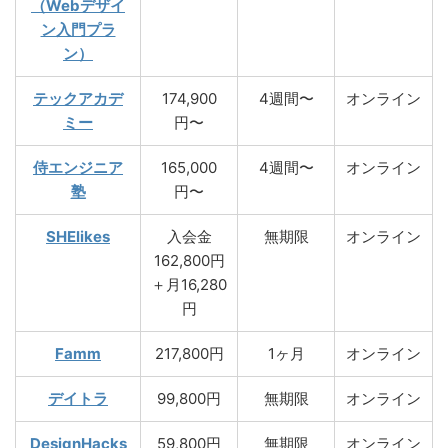
（Webデザイ
ン入門プラ
ン）
テックアカデ
174,900
4週間〜
オンライン
ミー
円〜
侍エンジニア
165,000
4週間〜
オンライン
塾
円〜
SHElikes
入会金
無期限
オンライン
162,800円
＋月16,280
円
Famm
217,800円
1ヶ月
オンライン
デイトラ
99,800円
無期限
オンライン
DesignHacks
59,800円
無期限
オンライン