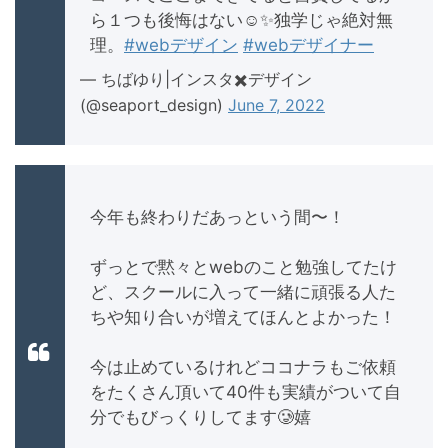
ら１つも後悔はない☺️✨独学じゃ絶対無
理。
#webデザイン
#webデザイナー
— ちばゆり|インスタ✖️デザイン
(@seaport_design)
June 7, 2022
今年も終わりだあっという間〜！
ずっとで黙々とwebのこと勉強してたけ
ど、スクールに入って一緒に頑張る人た
ちや知り合いが増えてほんとよかった！
今は止めているけれどココナラもご依頼
をたくさん頂いて40件も実績がついて自
分でもびっくりしてます🥲嬉