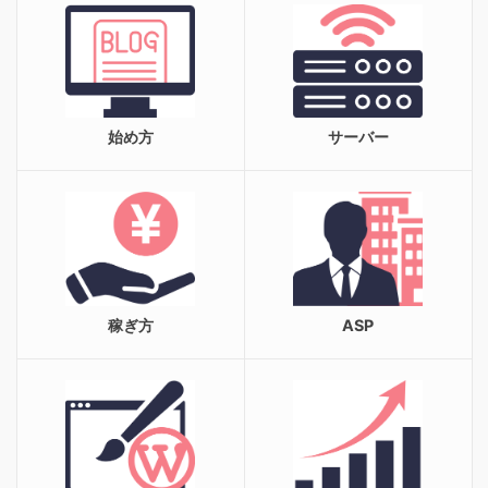
始め方
サーバー
稼ぎ方
ASP