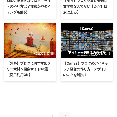
SEOに効果的なブログリライ
【断言】ブログ記事に最適な
トのやり方は？注意点やタイ
文字数なんてない【ただし目
ミングも解説
安はある】
2023/12/16
2023/12/16
【無料】ブログにおすすめフ
【Canva】ブログのアイキャ
リー素材＆画像サイト13選
ッチ画像の作り方！デザイン
【商用利用OK】
のコツを解説！
1
2