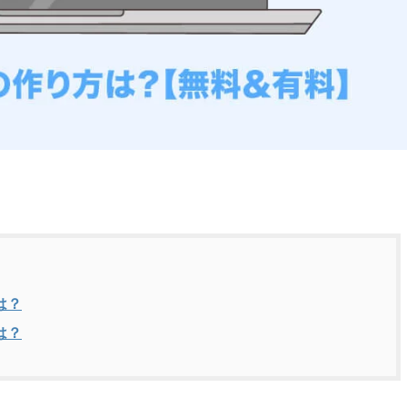
は？
は？