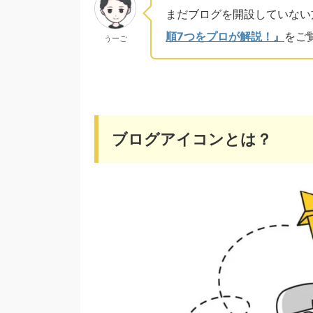
まだブログを開設していない
順7つをプロが解説！』
をご
うーご
ブログアイコンとは？