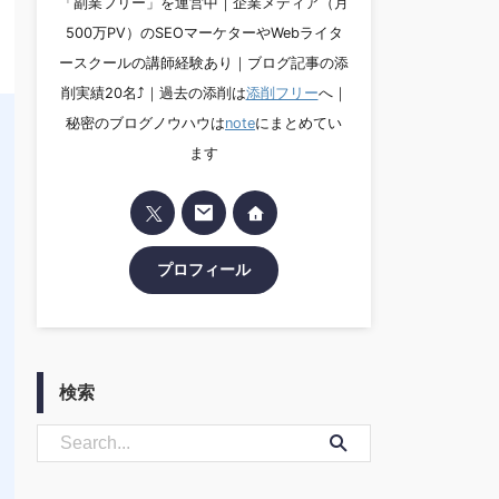
「副業フリー」を運営中｜企業メディア（月
500万PV）のSEOマーケターやWebライタ
ースクールの講師経験あり｜ブログ記事の添
削実績20名⤴︎｜過去の添削は
添削フリー
へ｜
秘密のブログノウハウは
note
にまとめてい
ます
プロフィール
検索