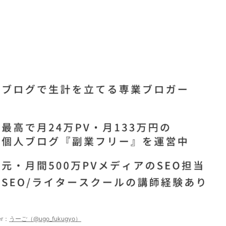
er：
うーご（@ugo_fukugyo）