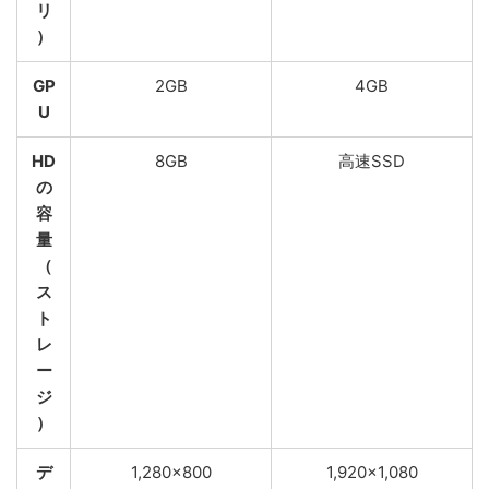
リ
）
GP
2GB
4GB
U
HD
8GB
高速SSD
の
容
量
（
ス
ト
レ
ー
ジ
）
デ
1,280×800
1,920×1,080