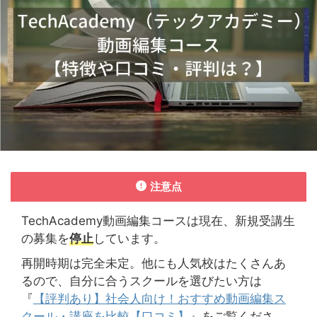
注意点
TechAcademy動画編集コースは現在、新規受講生
の募集を
停止
しています。
再開時期は完全未定。他にも人気校はたくさんあ
るので、自分に合うスクールを選びたい方は
『
【評判あり】社会人向け！おすすめ動画編集ス
クール・講座を比較【口コミ】
』をご覧くださ